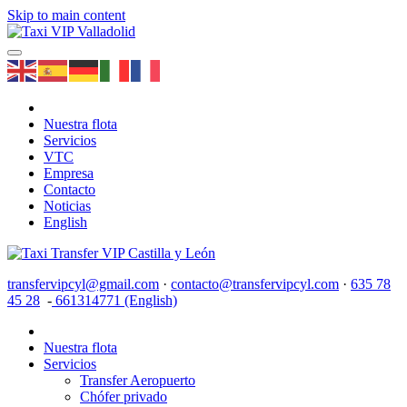
Skip to main content
Nuestra flota
Servicios
VTC
Empresa
Contacto
Noticias
English
transfervipcyl@gmail.com
·
contacto@transfervipcyl.com
·
635 78
45 28
-
661314771 (English)
Nuestra flota
Servicios
Transfer Aeropuerto
Chófer privado