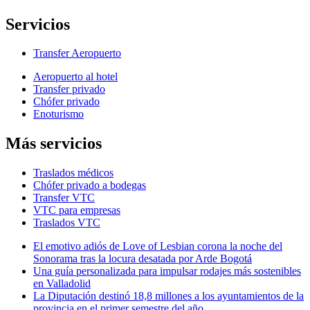
Servicios
Transfer Aeropuerto
Aeropuerto al hotel
Transfer privado
Chófer privado
Enoturismo
Más servicios
Traslados médicos
Chófer privado a bodegas
Transfer VTC
VTC para empresas
Traslados VTC
El emotivo adiós de Love of Lesbian corona la noche del
Sonorama tras la locura desatada por Arde Bogotá
Una guía personalizada para impulsar rodajes más sostenibles
en Valladolid
La Diputación destinó 18,8 millones a los ayuntamientos de la
provincia en el primer semestre del año