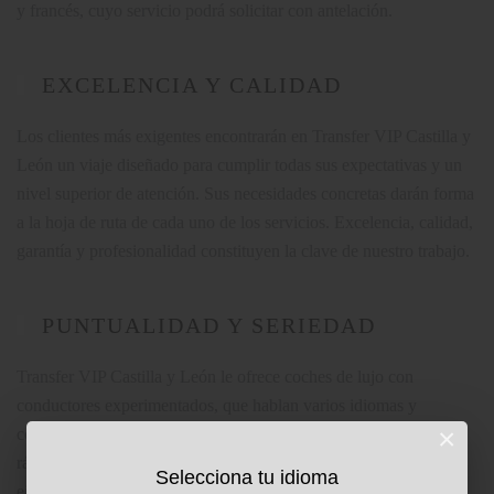
y francés, cuyo servicio podrá solicitar con antelación.
EXCELENCIA Y CALIDAD
Los clientes más exigentes encontrarán en Transfer VIP Castilla y
León un viaje diseñado para cumplir todas sus expectativas y un
nivel superior de atención. Sus necesidades concretas darán forma
a la hoja de ruta de cada uno de los servicios. Excelencia, calidad,
garantía y profesionalidad constituyen la clave de nuestro trabajo.
PUNTUALIDAD Y SERIEDAD
Transfer VIP Castilla y León le ofrece coches de lujo con
conductores experimentados, que hablan varios idiomas y
×
conocen las mejores rutas para que sus desplazamientos sean
rápidos y seguros. Un servicio de transfers para empresas o
Selecciona tu idioma
ejecutivos profesional, para traslados donde la puntualidad y el