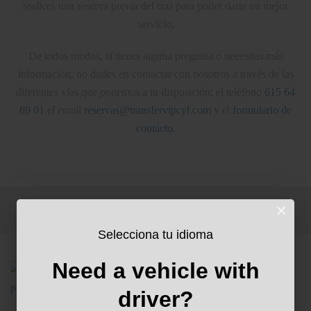
realices una reserva previa del taxi para poder darte un mejor
servicio.
De todos modos, si tienes alguna pregunta o necesitas más
información, no dudes en contactar con nosotros a través de las
diferentes vías que ponemos a tu disposición: el teléfono
615 64
69 01
el email
reservas@transfervipcyl.com
y el
formulario de
contacto
.
×
Selecciona tu idioma
Need a vehicle with
driver?