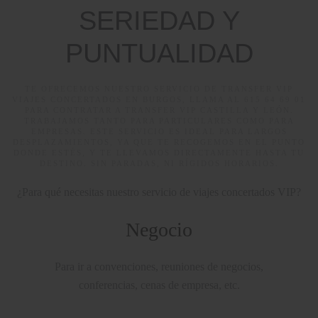
SERIEDAD Y
PUNTUALIDAD
TE OFRECEMOS NUESTRO SERVICIO DE TRANSFER VIP
VIAJES CONCERTADOS EN BURGOS, LLAMA AL 615 64 69 01
PARA CONTRATAR A TRANSFER VIP CASTILLA Y LEÓN.
TRABAJAMOS TANTO PARA PARTICULARES COMO PARA
EMPRESAS. ESTE SERVICIO ES IDEAL PARA LARGOS
DESPLAZAMIENTOS, YA QUE TE RECOGEMOS EN EL PUNTO
DONDE ESTÉS, Y TE LLEVAMOS DIRECTAMENTE HASTA TU
DESTINO. SIN PARADAS, NI RÍGIDOS HORARIOS.
¿Para qué necesitas nuestro servicio de viajes concertados VIP?
Negocio
Para ir a convenciones, reuniones de negocios,
conferencias, cenas de empresa, etc.