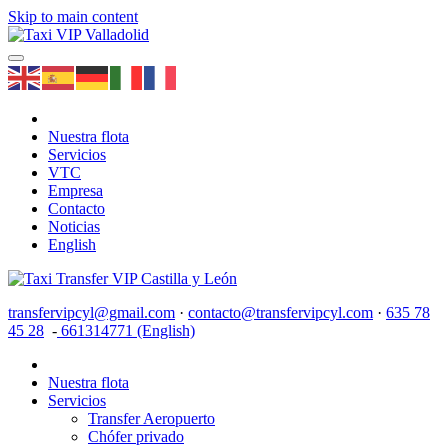
Skip to main content
Nuestra flota
Servicios
VTC
Empresa
Contacto
Noticias
English
transfervipcyl@gmail.com
·
contacto@transfervipcyl.com
·
635 78
45 28
-
661314771 (English)
Nuestra flota
Servicios
Transfer Aeropuerto
Chófer privado