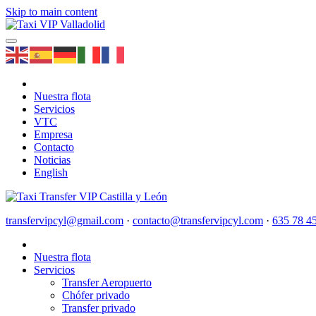
Skip to main content
Nuestra flota
Servicios
VTC
Empresa
Contacto
Noticias
English
transfervipcyl@gmail.com
·
contacto@transfervipcyl.com
·
635 78 4
Nuestra flota
Servicios
Transfer Aeropuerto
Chófer privado
Transfer privado