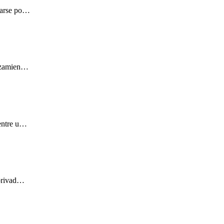
uparse po…
lazamien…
 entre u…
 privad…