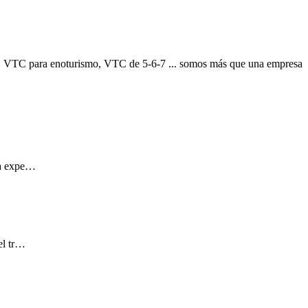
, VTC para enoturismo, VTC de 5-6-7 ... somos más que una empresa
 la expe…
el tr…