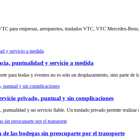
o VTC para empresas, aeropuertos, traslados VTC, VTC Mercedes-Benz
ncia, puntualidad y servicio a medida
porte para bodas y eventos no es solo un desplazamiento, sino parte de
ervicio privado, puntual y sin complicaciones
 puntualidad y un servicio fiable. Un traslado privado permite realizar 
 de las bodegas sin preocuparte por el transporte