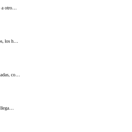
o a otro…
os, los h…
aladas, co…
a llega…