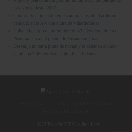
A pico y pala contra el patrimonio industrial del parque de
Las Norias desde 2007
Controlado el incendio en el campo causado al arder un
vehículo en la A-6 a la altura de Villardefrades
Hallan el cuerpo de un hombre de 43 años flotando en el
Pisuerga cerca del puente de Hispanoamérica
Desvalija un bar a punta de navaja y le detienen cuando
cambiaba 3.489 euros de calderilla a billetes
AVISO LEGAL
POLÍTICA DE PRIVACIDAD
POLÍTICA DE COOKIES
© 2026 Transfer VIP Castilla y León