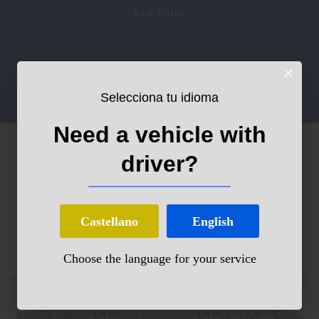
VER TODO
×
Selecciona tu idioma
Need a vehicle with
driver?
Castellano
English
Servicios VTC Castilla y León
Choose the language for your service
Tenemos toda la oferta en VTC que necesitas, desde transfer VTC
o VTC para empresas, aeropuertos, traslados VTC, VTC
Mercedes-Benz, VTC para enoturismo, VTC de 5-6-7 ... somos