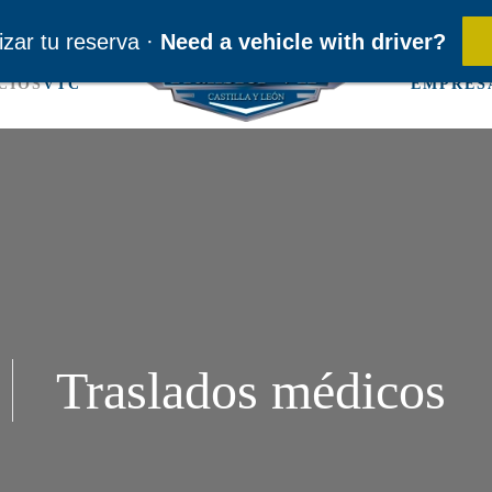
transfervipcyl@gmail.com
·
contacto@transfervipcyl.com
·
635 78 45 28
-
661314771 (English
izar tu reserva ·
Need a vehicle with driver?
CIOS
VTC
EMPRES
Traslados médicos