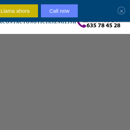
)
×
Llama ahora
Call now
A
CONTACTO
NOTICIAS
ENGLISH