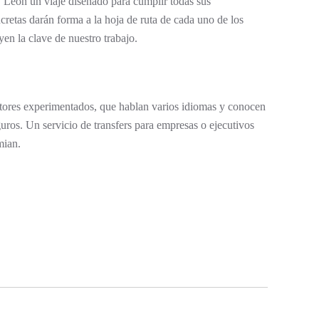
y León un viaje diseñado para cumplir todas sus
cretas darán forma a la hoja de ruta de cada uno de los
uyen la clave de nuestro trabajo.
ctores experimentados, que hablan varios idiomas y conocen
uros. Un servicio de transfers para empresas o ejecutivos
mian.