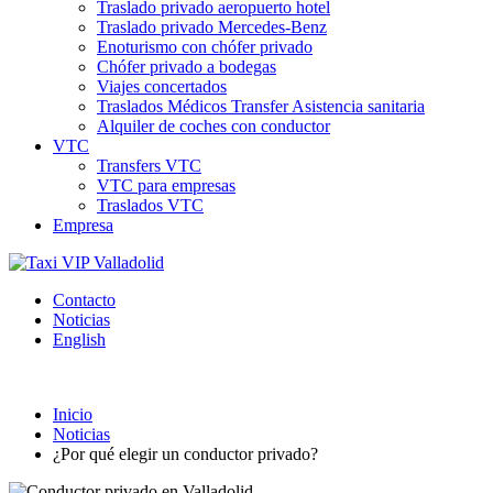
Traslado privado aeropuerto hotel
Traslado privado Mercedes-Benz
Enoturismo con chófer privado
Chófer privado a bodegas
Viajes concertados
Traslados Médicos Transfer Asistencia sanitaria
Alquiler de coches con conductor
VTC
Transfers VTC
VTC para empresas
Traslados VTC
Empresa
Contacto
Noticias
English
Inicio
Noticias
¿Por qué elegir un conductor privado?