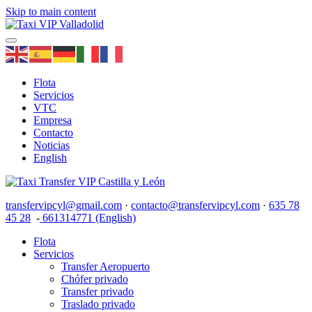
Skip to main content
Flota
Servicios
VTC
Empresa
Contacto
Noticias
English
transfervipcyl@gmail.com
·
contacto@transfervipcyl.com
·
635 78
45 28
-
661314771 (English)
Flota
Servicios
Transfer Aeropuerto
Chófer privado
Transfer privado
Traslado privado