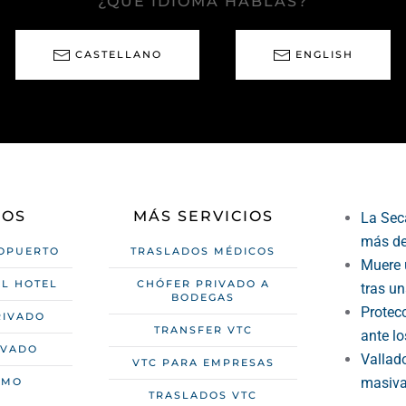
¿QUÉ IDIOMA HABLAS?
CASTELLANO
ENGLISH
IOS
MÁS SERVICIOS
La Seca
más de
OPUERTO
TRASLADOS MÉDICOS
Muere 
L HOTEL
CHÓFER PRIVADO A
tras un
BODEGAS
Protecc
RIVADO
TRANSFER VTC
ante lo
IVADO
Vallad
VTC PARA EMPRESAS
masiva 
SMO
TRASLADOS VTC