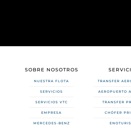
SOBRE NOSOTROS
SERVIC
NUESTRA FLOTA
TRANSFER AER
SERVICIOS
AEROPUERTO A
SERVICIOS VTC
TRANSFER P
EMPRESA
CHÓFER PR
MERCEDES-BENZ
ENOTURI