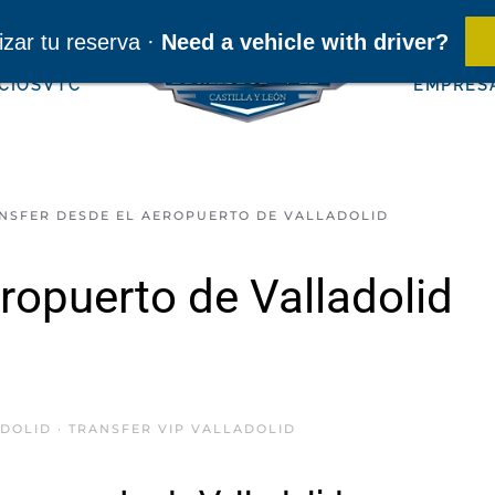
ansfervipcyl@gmail.com
·
contacto@transfervipcyl.com
·
635 78 45 28
-
661314771 (Engli
izar tu reserva ·
Need a vehicle with driver?
CIOS
VTC
EMPRES
NSFER DESDE EL AEROPUERTO DE VALLADOLID
ropuerto de Valladolid
OLID · TRANSFER VIP VALLADOLID