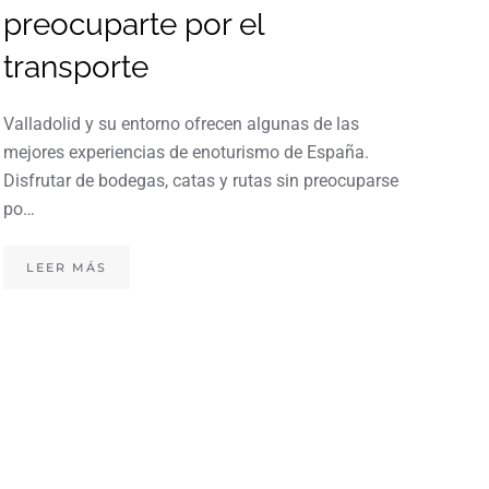
preocuparte por el
transporte
Tr
em
Valladolid y su entorno ofrecen algunas de las
mejores experiencias de enoturismo de España.
ef
Disfrutar de bodegas, catas y rutas sin preocuparse
pu
po…
de
LEER MÁS
En e
punt
fact
des
L