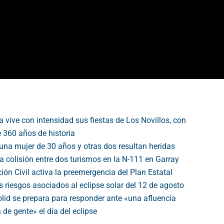
 vive con intensidad sus fiestas de Los Novillos, con
 360 años de historia
una mujer de 30 años y otras dos resultan heridas
a colisión entre dos turismos en la N-111 en Garray
ión Civil activa la preemergencia del Plan Estatal
s riesgos asociados al eclipse solar del 12 de agosto
olid se prepara para responder ante «una afluencia
de gente» el día del eclipse