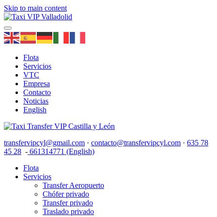
Skip to main content
Flota
Servicios
VTC
Empresa
Contacto
Noticias
English
transfervipcyl@gmail.com
·
contacto@transfervipcyl.com
·
635 78
45 28
-
661314771 (English)
Flota
Servicios
Transfer Aeropuerto
Chófer privado
Transfer privado
Traslado privado