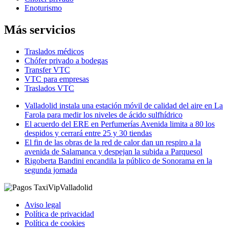
Enoturismo
Más servicios
Traslados médicos
Chófer privado a bodegas
Transfer VTC
VTC para empresas
Traslados VTC
Valladolid instala una estación móvil de calidad del aire en La
Farola para medir los niveles de ácido sulfhídrico
El acuerdo del ERE en Perfumerías Avenida limita a 80 los
despidos y cerrará entre 25 y 30 tiendas
El fin de las obras de la red de calor dan un respiro a la
avenida de Salamanca y despejan la subida a Parquesol
Rigoberta Bandini encandila la público de Sonorama en la
segunda jornada
Aviso legal
Política de privacidad
Política de cookies